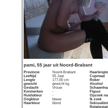
pami, 55 jaar uit Noord-Brabant
Provincie
Noord-Brabant
Haarlengte
Leeftijd
55 Jaar
Cupmaat
Lengte
177.00 cm
Roker
gewicht
gewicht kg
Alcohol
Geslacht
Vrouw
Schaamha
Kenmerken
-
Figuur
Huidskleur
-
Opzoek na
Oogkleur
blauw
Ik zoek
Haarkleur
blond
Seksualitei
Relatiesta