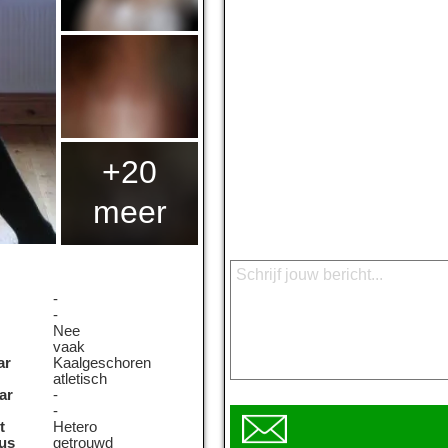
+20
meer
-
-
Nee
vaak
ar
Kaalgeschoren
atletisch
ar
-
-
t
Hetero
tus
getrouwd